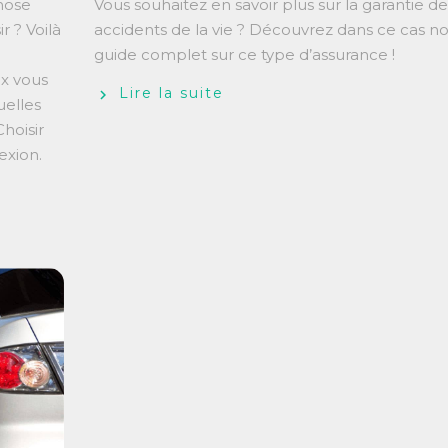
chose
Vous souhaitez en savoir plus sur la garantie de
r ? Voilà
accidents de la vie ? Découvrez dans ce cas no
guide complet sur ce type d’assurance !
ox vous
Lire la suite
uelles
hoisir
exion.