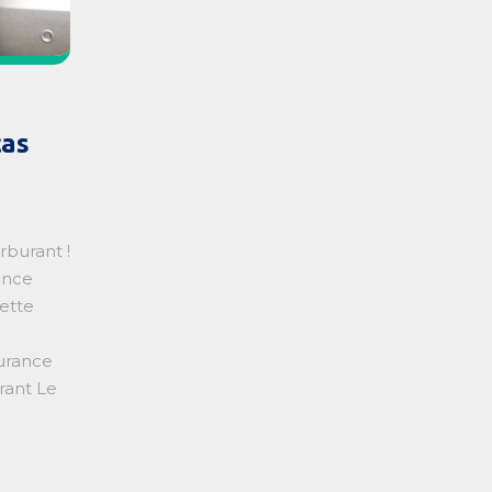
cas
rburant !
ance
cette
surance
rant Le