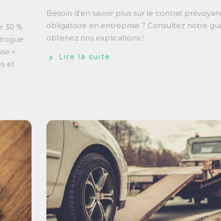
Besoin d’en savoir plus sur le contrat prévoya
obligatoire en entreprise ? Consultez notre gu
e 30 %
obtenez nos explications !
 drogue
sse «
Lire la suite
s et