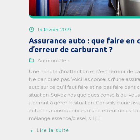
14 février 2019
Assurance auto : que faire en 
d’erreur de carburant ?
Automobile
Une minute d’inattention et c’est l’erreur de ca
Ne paniquez pas. Voici les conseils d'une assur
auto sur ce qu’il faut faire et ne pas faire dans 
situation. Suivez nos quelques conseils qui vous
aideront à gérer la situation. Conseils d'une as
auto : les conséquences d'une erreur de carbu
mélange essence/diesel, s’il [...]
Lire la suite