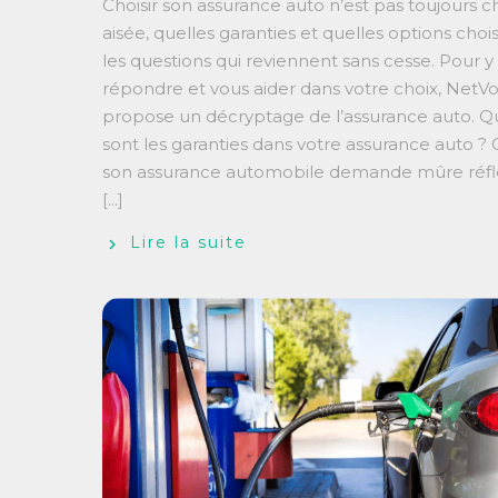
Choisir son assurance auto n’est pas toujours 
aisée, quelles garanties et quelles options choisi
les questions qui reviennent sans cesse. Pour y
répondre et vous aider dans votre choix, NetV
propose un décryptage de l’assurance auto. Q
sont les garanties dans votre assurance auto ? C
son assurance automobile demande mûre réfl
[...]
Lire la suite