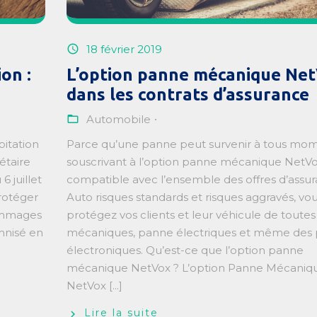
18 février 2019
on :
L’option panne mécanique Ne
dans les contrats d’assurance
Automobile
bitation
Parce qu’une panne peut survenir à tous mom
étaire
souscrivant à l’option panne mécanique NetVo
6 juillet
compatible avec l’ensemble des offres d’assu
rotéger
Auto risques standards et risques aggravés, vo
dommages
protégez vos clients et leur véhicule de toute
emnisé en
mécaniques, panne électriques et même des
électroniques. Qu’est-ce que l’option panne
mécanique NetVox ? L’option Panne Mécaniq
NetVox [...]
Lire la suite