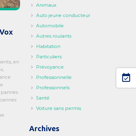
Animaux
Auto jeune conducteur
Automobile
tVox
Autres roulants
Habitation
Particuliers
ents, en
Prévoyance
x,
event_available
rance
Professionnelle
us
Professionnels
s pannes
Santé
 pannes
Voiture sans permis
ue
Archives