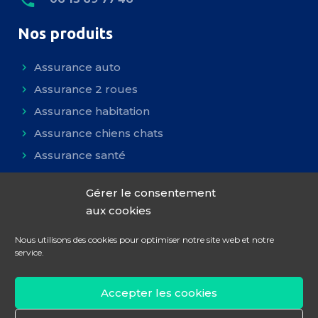
Nos produits
Assurance auto
Assurance 2 roues
Assurance habitation
Assurance chiens chats
Assurance santé
Assurance GAV
Gérer le consentement
aux cookies
Nous utilisons des cookies pour optimiser notre site web et notre
expand_less
service.
ALL IN Assurances
© Tous droits réservés |
Mentions légales
|
Réclamations
|
Résiliation
|
Accepter les cookies
Contactez-nous
|
Politique des cookies