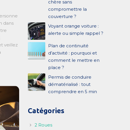
chère sans
compromettre la
personne
couverture ?
on dans
Voyant orange voiture :
tre
alerte ou simple rappel ?
t
t veillez
Plan de continuité
a
d’activité : pourquoi et
comment le mettre en
place ?
Permis de conduire
dématérialisé : tout
comprendre en 5 min
Catégories
2 Roues