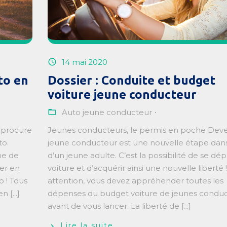
14 mai 2020
to en
Dossier : Conduite et budget
voiture jeune conducteur
Auto jeune conducteur
e procure
Jeunes conducteurs, le permis en poche Deve
to.
jeune conducteur est une nouvelle étape dans 
me de
d’un jeune adulte. C’est la possibilité de se dé
ler en
voiture et d’acquérir ainsi une nouvelle liberté 
o ! Tous
attention, vous devez appréhender toutes les
 [...]
dépenses du budget voiture de jeunes condu
avant de vous lancer. La liberté de [...]
Lire la suite