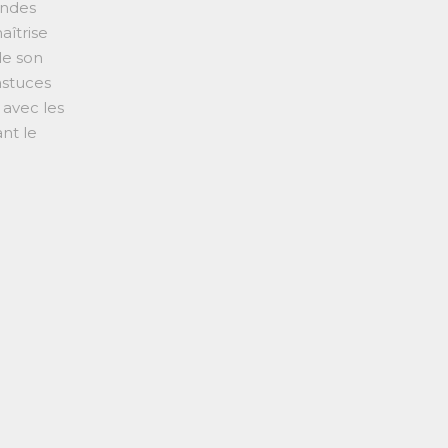
andes
aîtrise
de son
astuces
 avec les
nt le