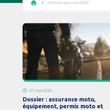
home
chevron_right
Archives pour mai 2020
27 mai 2020
Dossier : assurance moto,
équipement, permis moto et