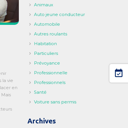
Animaux
Auto jeune conducteur
Automobile
Autres roulants
Habitation
Particuliers
Prévoyance
event_available
Professionnelle
nir
la vie
Professionnels
placer en
Santé
! Mais
Voiture sans permis
cteurs
Archives