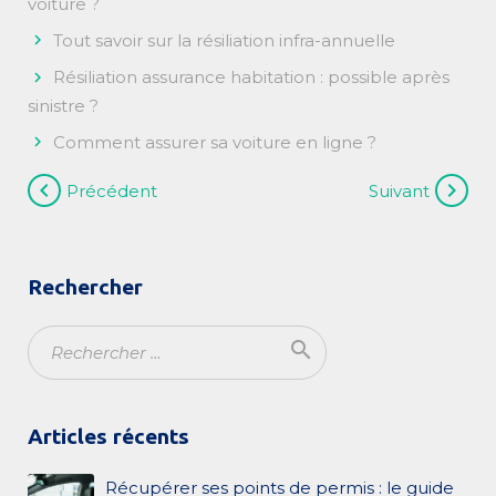
voiture ?
Tout savoir sur la résiliation infra-annuelle
Résiliation assurance habitation : possible après
sinistre ?
Comment assurer sa voiture en ligne ?
Navigation
chevron_left
chevron_right
Précédent
Suivant
de
l’article
Rechercher
search
Ok
Articles récents
Récupérer ses points de permis : le guide