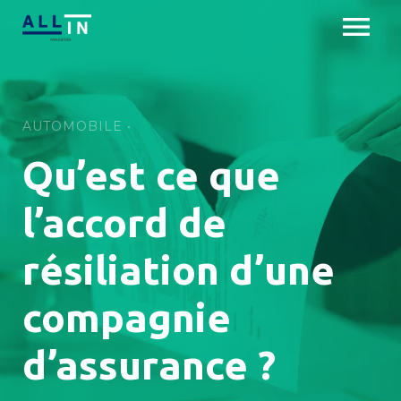
Skip
menu
to
content
Offres particuliers
AUTOMOBILE
Offres professionnels
Qu’est ce que
À propos
l’accord de
DEMANDER UN DEVIS
résiliation d’une
compagnie
d’assurance ?